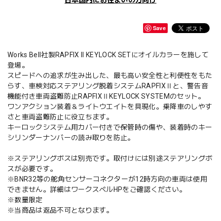
日本国内にお住まいの方向け
Save
Works Bell社製RAPFIX II KEYLOCK SETにオイルカラーを施して
登場。
スピードへの追求が生み出した、最も高い安全性と利便性をもた
らす、車検対応ステアリング脱着システムRAPFIXⅡと、警告音
機能付き車両盗難防止RAPFIXⅡKEYLOCK SYSTEMのセット。
ワンアクション装着＆ライトウエイトを具現化。乗降車のしやす
さと車両盗難防止に役立ちます。
キーロックシステム用カバー付きで保管時の傷や、装着時のキー
シリンダーナンバーの読み取りを防止。
※ステアリングボスは別売です。取付けには別途ステアリングボ
スが必要です。
※BNR32等の舵角センサーコネクターが12時方向の車両は使用
できません。詳細はワークスベルHPをご確認ください。
※数量限定
※当商品は返品不可となります。