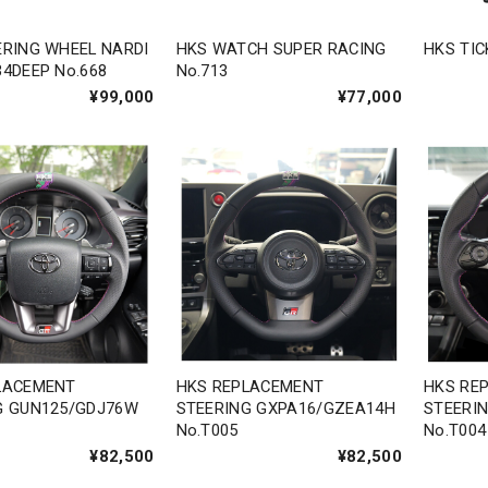
ERING WHEEL NARDI
HKS WATCH SUPER RACING
HKS TIC
4DEEP No.668
No.713
¥99,000
¥77,000
LACEMENT
HKS REPLACEMENT
HKS RE
G GUN125/GDJ76W
STEERING GXPA16/GZEA14H
STEERIN
No.T005
No.T004
¥82,500
¥82,500