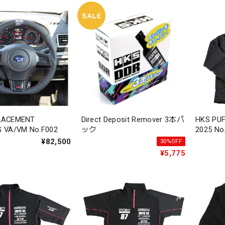
LACEMENT
Direct Deposit Remover 3本パ
HKS PU
 VA/VM No.F002
ック
2025 No
¥82,500
30%OFF
¥5,775