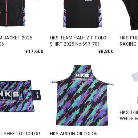
M JACKET 2025
HKS TEAM HALF ZIP POLO
HKS PU
06
SHIRT 2025 No.697-701
RACING 
¥17,600
¥8,800
HKS T-
WHITE 
I SHEET OILCOLOR
HKS APRON OILCOLOR