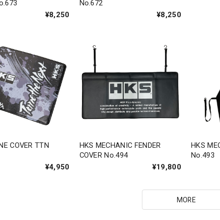
o.673
No.672
¥8,250
¥8,250
NE COVER TTN
HKS MECHANIC FENDER
HKS ME
COVER No.494
No.493
¥4,950
¥19,800
MORE