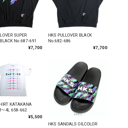
LLOVER SUPER
HKS PULLOVER BLACK
BLACK No.687-691
No.682-686
¥7,700
¥7,700
SHIRT KATAKANA
M〜4L 658-662
¥5,500
HKS SANDALS OILCOLOR