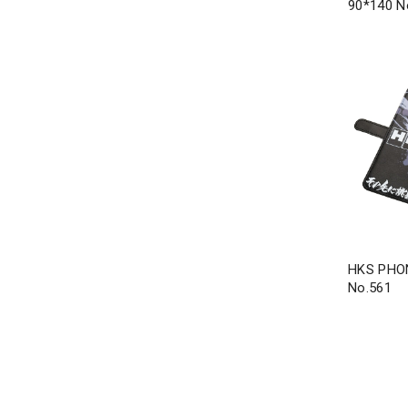
90*140 N
HKS PHO
No.561