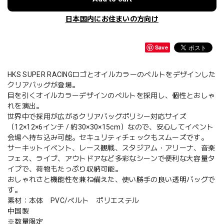
日本国内にお住まいの方向け
Save
HKS SUPER RACINGロゴとオイルカラーのベルトをデザインした
クリアバッグが登場。
目を引くオイルカラーデザインのベルトを採用し、個性とおしゃ
れを演出。
世界中で採用が広がるクリアバッグポリシー対応サイズ
（12×12×6インチ / 約30×30×15cm）なので、安心してイベント
会場へ持ち込み可能。セキュリティチェックもスムーズです。
サーキットイベント、レース観戦、スタジアム・アリーナ、音楽
フェス、ライブ、アウトドアなど多彩なシーンで便利な大容量タ
イプで、荷物もたっぷり収納可能。
おしゃれさと機能性を兼ね備えた、使い勝手の良い透明バッグで
す。
素材：本体 PVC/ベルト ポリエステル
中国製
※数量限定