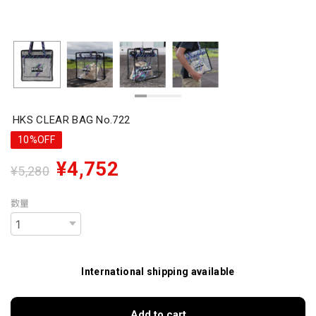
HKS CLEAR BAG No.722
10%OFF
¥4,752
¥5,280
数量
International shipping available
Add to cart