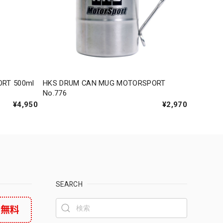
ORT 500ml
HKS DRUM CAN MUG MOTORSPORT
No.776
¥4,950
¥2,970
SEARCH
料無料