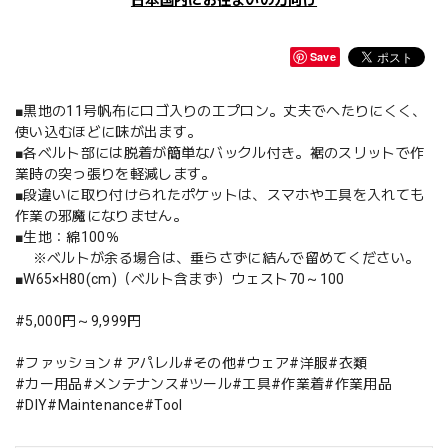
日本国内にお住まいの方向け
Save
■黒地の11号帆布にロゴ入りのエプロン。丈夫でへたりにくく、
使い込むほどに味が出ます。
■各ベルト部には脱着が簡単なバックル付き。裾のスリットで作
業時の突っ張りを軽減します。
■段違いに取り付けられたポケットは、スマホや工具を入れても
作業の邪魔になりません。
■生地：綿100％
※ベルトが余る場合は、垂らさずに結んで留めてください。
■W65×H80(cm)（ベルト含まず）ウェスト70～100
#5,000円～9,999円
#ファッション＃アパレル#その他#ウェア#洋服#衣類
#カー用品#メンテナンス#ツール#工具#作業着#作業用品
#DIY#Maintenance#Tool