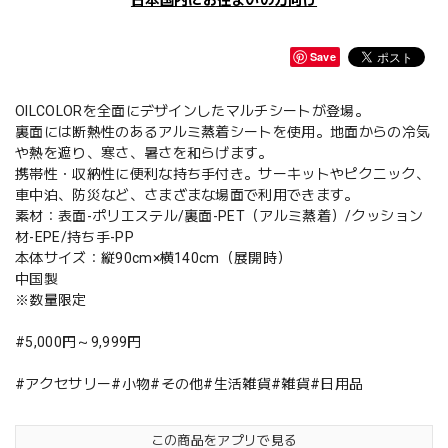
日本国内にお住まいの方向け
Save
OILCOLORを全面にデザインしたマルチシートが登場。
裏面には断熱性のあるアルミ蒸着シートを使用。 地面からの冷気
や熱を遮り、寒さ、暑さを和らげます。
携帯性・収納性に便利な持ち手付き。 サーキットやピクニック、
車中泊、防災など、さまざまな場面で利用できます。
素材：表面-ポリエステル/裏面-PET（アルミ蒸着）/クッション
材-EPE/持ち手-PP
本体サイズ：縦90cm×横140cm（展開時）
中国製
※数量限定
#5,000円～9,999円
#アクセサリー#小物#その他#生活雑貨#雑貨#日用品
この商品をアプリで見る