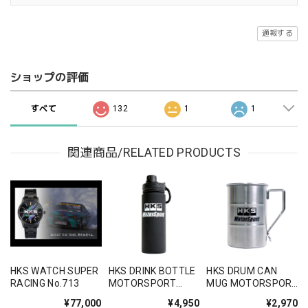
通報する
ショップの評価
すべて
132
1
1
関連商品/RELATED PRODUCTS
HKS WATCH SUPER
HKS DRINK BOTTLE
HKS DRUM CAN
RACING No.713
MOTORSPORT
MUG MOTORSPORT
500ml No.775
No.776
¥77,000
¥4,950
¥2,970